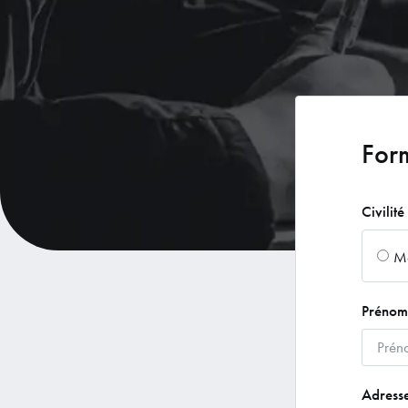
For
Civilité
Mo
Préno
Adress