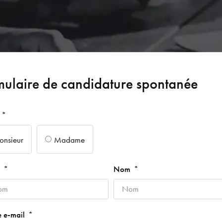
mulaire de candidature spontanée
nsieur
Madame
m
Nom
e e-mail