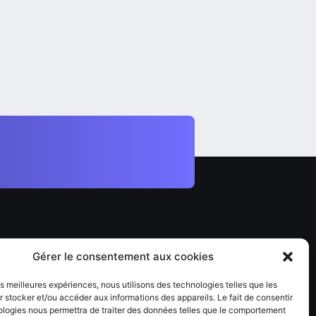
vez nous
Gérer le consentement aux cookies
cebook
les meilleures expériences, nous utilisons des technologies telles que les
tagram
 stocker et/ou accéder aux informations des appareils. Le fait de consentir
ologies nous permettra de traiter des données telles que le comportement