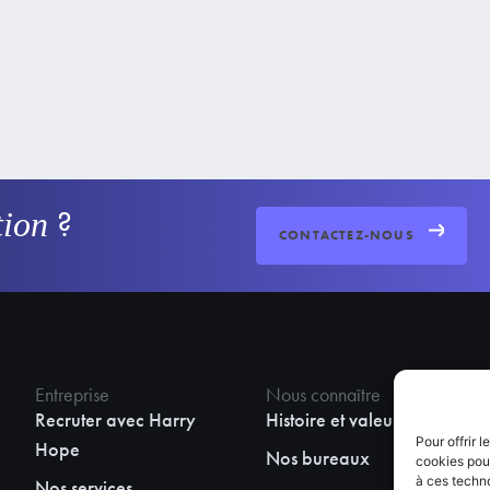
?
tion
CONTACTEZ-NOUS
Entreprise
Nous connaître
Sui
Recruter avec Harry
Histoire et valeurs
Fa
Pour offrir 
Hope
Nos bureaux
Ins
cookies pour
à ces techn
Nos services