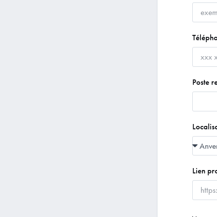
Téléph
Poste r
Localis
Lien pro