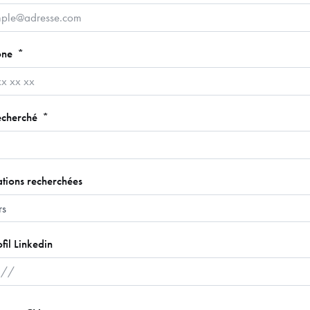
one
echerché
ations recherchées
fil Linkedin