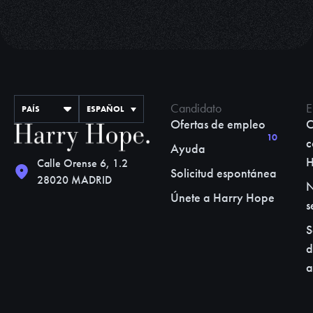
Candidato
E
PAÍS
ESPAÑOL
Ofertas de empleo
C
10
c
Ayuda
Calle Orense 6, 1.2
Solicitud espontánea
28020 MADRID
N
Únete a Harry Hope
s
S
d
a