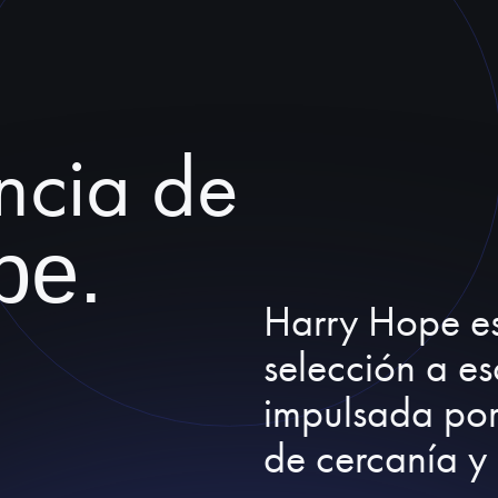
ncia de
pe.
Harry Hope e
selección
a e
impulsada por
de
cercanía
y