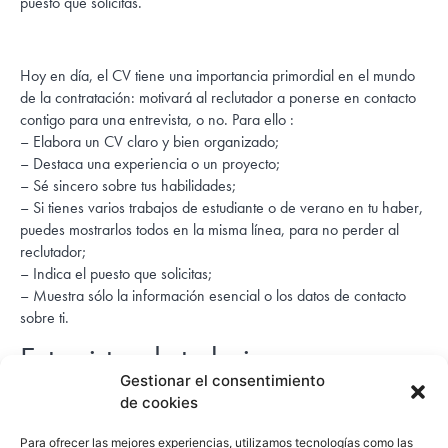
puesto que solicitas.
Hoy en día, el CV tiene una importancia primordial en el mundo
de la contratación: motivará al reclutador a ponerse en contacto
contigo para una entrevista, o no. Para ello :
– Elabora un CV claro y bien organizado;
– Destaca una experiencia o un proyecto;
– Sé sincero sobre tus habilidades;
– Si tienes varios trabajos de estudiante o de verano en tu haber,
puedes mostrarlos todos en la misma línea, para no perder al
reclutador;
– Indica el puesto que solicitas;
– Muestra sólo la información esencial o los datos de contacto
sobre ti.
Entrevistas de trabajo y
seguimiento
Gestionar el consentimiento
de cookies
Ahora toca prepararse para la entrevista:
– Demuestra que conoces bien la empresa;
Para ofrecer las mejores experiencias, utilizamos tecnologías como las