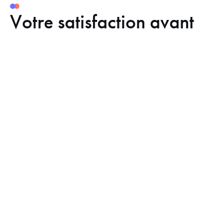
Votre satisfaction avant
tout
Nos divers dispositifs nous permettent de définir un plan d’action
précis, adapté à votre vision stratégique de développement et fixé
dans un délai imparti.
Construisons
ensemble
votre projet.
CONTACTEZ-NOUS