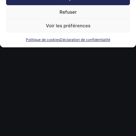
Refuser
Voir les préférences
Politique de cookies
Déclaration de confidentialité
Nos équipes et leurs
métiers
Découvrez nos métiers, nos équipes et nos événements