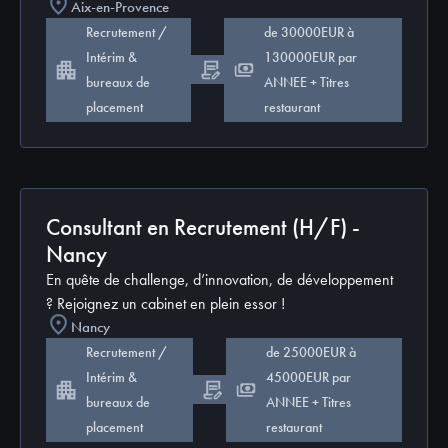
Aix-en-Provence
Recrutement /
de 30000EUR à
Intérim &
130000EUR par
CDI
bureaux de
ANNEE + Titres
placement
restaurant
Consultant en Recrutement (H/F) -
Nancy
En quête de challenge, d’innovation, de développement
? Rejoignez un cabinet en plein essor !
Nancy
Recrutement /
de 25000EUR à
Intérim &
45000EUR par
CDI
bureaux de
ANNEE + Titres
placement
restaurant