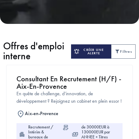
Offres d'emploi
CRÉER UNE
Filtres
interne
ALERTE
Consultant En Recrutement (H/F) -
Aix-En-Provence
En quête de challenge, d’innovation, de
développement ? Rejoignez un cabinet en plein essor !
Aix-en-Provence
Recrutement /
de 30000EUR à
CDI
Intérim &
130000EUR par
bureaux de
ANNEE + Titres