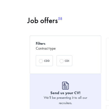
Job offers
58
Filters
Contract type
CDD
CDI
Send us your CV!
We’ll be presenting it to all our
recruiters.