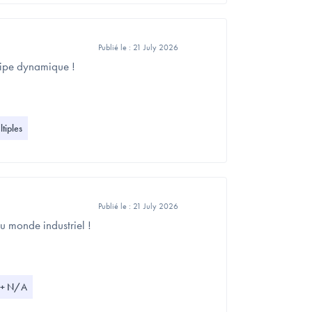
Publié le :
21 July 2026
quipe dynamique !
iples
Publié le :
21 July 2026
u monde industriel !
 + N/A