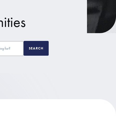
ities
SEARCH