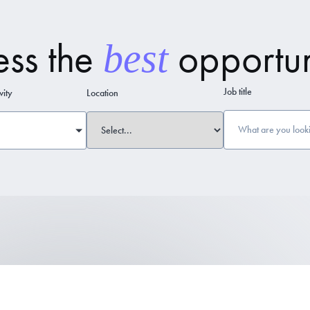
ess the
opportun
best
Job title
vity
Location