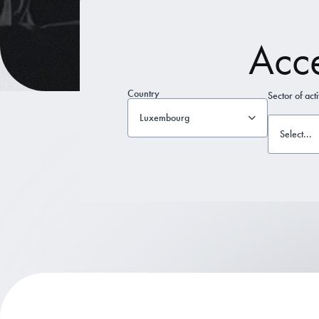
Acc
Country
Sector of acti
Luxembourg
Select...