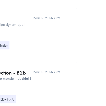
Publié le :
21 July 2026
quipe dynamique !
iples
ction - B2B
Publié le :
21 July 2026
u monde industriel !
NEE + N/A