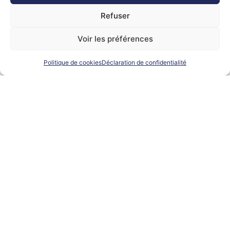
Refuser
Voir les préférences
28 September 2023
CANDIDAT
Politique de cookies
Déclaration de confidentialité
10 conseils pour créer un CV percutant
READ THE ARTICLE