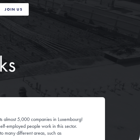
JOIN US
ks
ents almost 5,000 companies in Luxembourg!
lf-employed people work in this sector.
to many different areas, such as