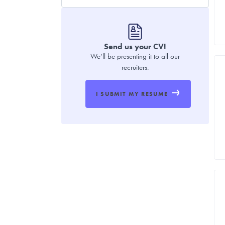
Send us your CV!
We’ll be presenting it to all our
recruiters.
I SUBMIT MY RESUME