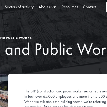
Sectors of activity
About us
Resources
Contact
ND PUBLIC WORKS
n and Public Wor
The BTP (construction and public works) sector repres
In fact, over 65,000 employees and more than 5,500 se
When we talk about the building sector, we’re referring 
construction, fitting out and building architecture.