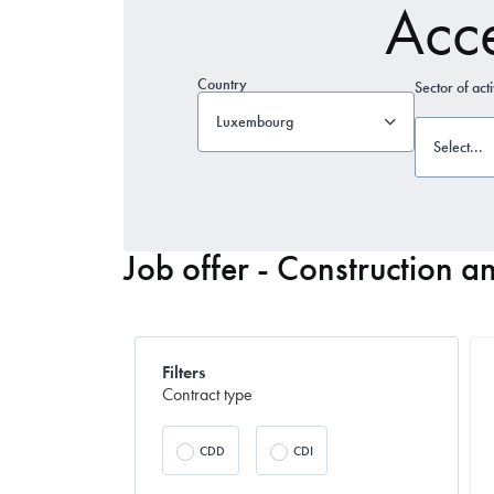
Acc
Country
Sector of acti
Luxembourg
Select...
Job offer - Construction a
Filters
Contract type
CDD
CDI