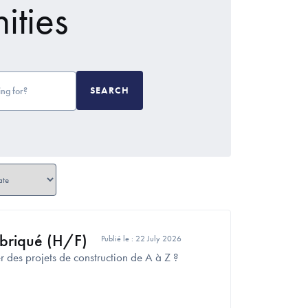
ities
SEARCH
briqué (H/F)
Publié le :
22 July 2026
 des projets de construction de A à Z ?