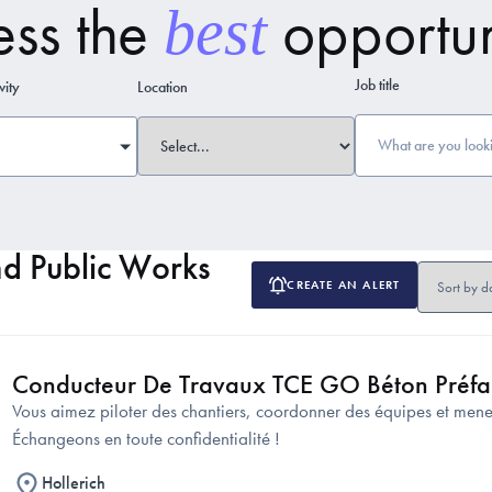
ess the
opportun
best
Job title
vity
Location
nd Public Works
CREATE AN ALERT
Conducteur De Travaux TCE GO Béton Préfa
Vous aimez piloter des chantiers, coordonner des équipes et mener
Échangeons en toute confidentialité !
Hollerich