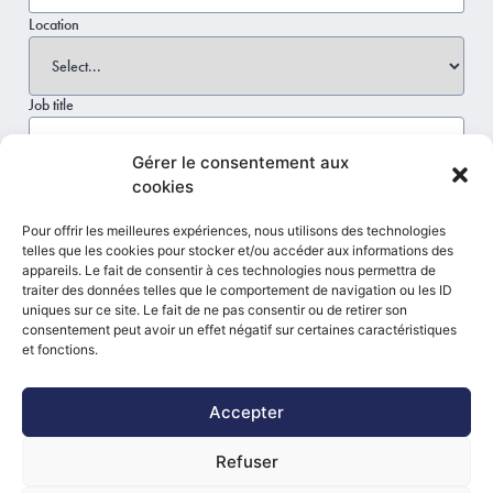
Location
Job title
Gérer le consentement aux
cookies
SEARCH
Pour offrir les meilleures expériences, nous utilisons des technologies
telles que les cookies pour stocker et/ou accéder aux informations des
appareils. Le fait de consentir à ces technologies nous permettra de
traiter des données telles que le comportement de navigation ou les ID
uniques sur ce site. Le fait de ne pas consentir ou de retirer son
Job offer -
consentement peut avoir un effet négatif sur certaines caractéristiques
CREATE AN
et fonctions.
Filters
Health, Social
ALERT
and Pharmacy
Accepter
No results.
Refuser