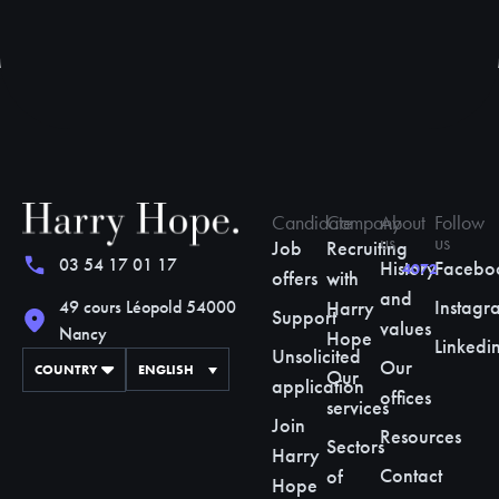
Candidate
Company
About
Follow
us
us
Job
Recruiting
03 54 17 01 17
History
Facebo
4072
offers
with
and
Instagr
Harry
49 cours Léopold 54000
Support
values
Nancy
Hope
Linkedi
Unsolicited
Our
COUNTRY
ENGLISH
Our
application
offices
services
Join
Resources
Sectors
Harry
Contact
of
Hope