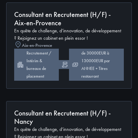
Consultant en Recrutement (H/F) -
Aix-en-Provence
En quête de challenge, d’innovation, de développement
? Rejoignez un cabinet en plein essor !
Aix-en-Provence
Recrutement /
de 30000EUR à
Intérim &
130000EUR par
CDI
bureaux de
ANNEE + Titres
placement
restaurant
Consultant en Recrutement (H/F) -
Nancy
En quête de challenge, d’innovation, de développement
? Rejoignez un cabinet en plein essor !