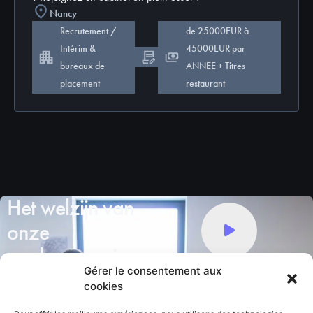
Nancy
Recrutement /
de 25000EUR à
Intérim &
45000EUR par
CDI
bureaux de
ANNEE + Titres
placement
restaurant
Het welzijn van
onze
werknemers is
Gérer le consentement aux
onze prioriteit
cookies
Wij bieden onze teams: een