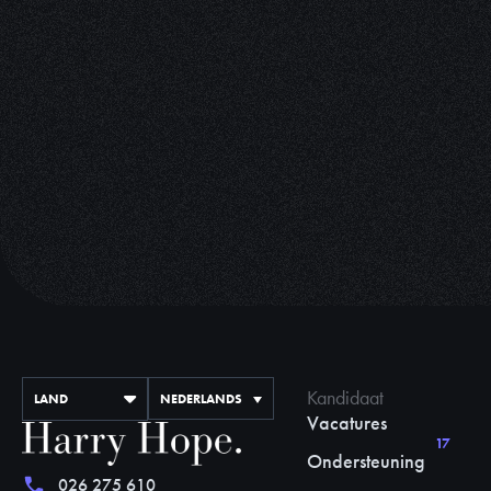
Kandidaat
LAND
NEDERLANDS
Vacatures
17
Ondersteuning
026 275 610