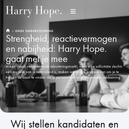
ONZE ONDERSTEUNING
Strengheid, reactievermogen
en nabijheid: Harry Hope.
gaat met je mee
In een steeds veranderende rekruteringsmarkt, waar elke sollicitatie slechts
een muisklik van je verwijderd is, maken we er een erezaak van om je te
helpen de baan te vinden die je persoonlijke en professionele voldoening
geeft.
Wij stellen kandidaten en