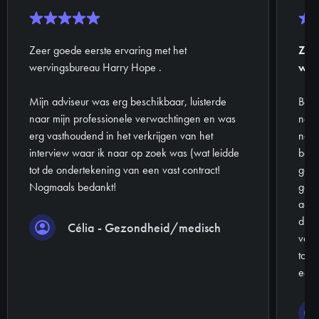
Zeer goede eerste ervaring met het
Zeer
wervingsbureau Harry Hope .
wer
Mijn adviseur was erg beschikbaar, luisterde
Beda
naar mijn professionele verwachtingen en was
neme
erg vasthoudend in het verkrijgen van het
neme
interview waar ik naar op zoek was (wat leidde
baan
tot de ondertekening van een vast contract!
goed
Nogmaals bedankt!
goed
aang
disc
Célia - Gezondheid/medisch
voor
toek
een 