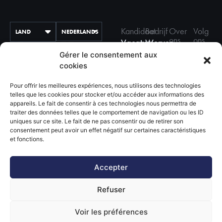
Kandidaat
Bedrijf
Over
Volg
LAND
NEDERLANDS
ons
ons
Vacatures
Werven
Geschiedenis
Facebo
17
met
Gérer le consentement aux
Ondersteuning
en waarden
cookies
Instagr
Harry
026 275 610
Ongevraagde
Onze
Hope
Linkedi
Pour offrir les meilleures expériences, nous utilisons des technologies
Rue Joseph Stevens 7
sollicitatie
kantoren
telles que les cookies pour stocker et/ou accéder aux informations des
Onze
1000 BRUSSEL
appareils. Le fait de consentir à ces technologies nous permettra de
Sluit
Bronnen
diensten
traiter des données telles que le comportement de navigation ou les ID
je
uniques sur ce site. Le fait de ne pas consentir ou de retirer son
Neem
Sectoren
consentement peut avoir un effet négatif sur certaines caractéristiques
aan
et fonctions.
contact
van
bij
op met
activiteit
Harry
Accepter
Hope
Refuser
Voir les préférences
©2025 Harry Hope
2023 Harry Hope.
Privacybeleid