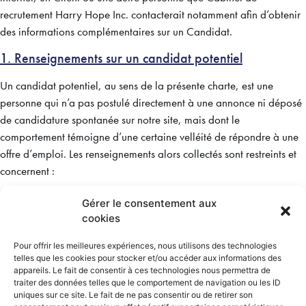
recrutement Harry Hope Inc. contacterait notamment afin d’obtenir
des informations complémentaires sur un Candidat.
1. Renseignements sur un candidat potentiel
Un candidat potentiel, au sens de la présente charte, est une
personne qui n’a pas postulé directement à une annonce ni déposé
de candidature spontanée sur notre site, mais dont le
comportement témoigne d’une certaine velléité de répondre à une
offre d’emploi. Les renseignements alors collectés sont restreints et
concernent :
Nom,
Gérer le consentement aux
Coordonnées de contact (adresse électronique)
cookies
Ainsi Cabinet de recrutement Harry Hope Inc. pourra vous
Pour offrir les meilleures expériences, nous utilisons des technologies
contacter afin de déterminer si vous voulez bénéficier de nos
telles que les cookies pour stocker et/ou accéder aux informations des
services ou si vous pourriez en bénéficier.
appareils. Le fait de consentir à ces technologies nous permettra de
traiter des données telles que le comportement de navigation ou les ID
2. Renseignements de candidat
uniques sur ce site. Le fait de ne pas consentir ou de retirer son