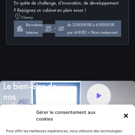
En quête de challenge, d’innovation, de développement
? Rejoignez un cabinet en plein essor !
Nancy
Recrutement
de 25000EUR à 45000EUR
CDI
Interne
par ANNEE + Titres restaurant
Le bien-être de
nos
collaborateurs
Gérer le consentement aux
est notre priorité
cookies
Nous mettons à disposition de
Pour offrir les meilleures expériences, nous utilisons des technologies
nos équipes : un environnement