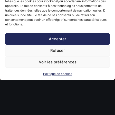
telles que les cookies pour stocker et/ou accéder aux informations des
de travail stimulant, des
appareils. Le fait de consentir à ces technologies nous permettra de
challenges, un management
traiter des données telles que le comportement de navigation ou les ID
bienveillant, …
uniques sur ce site. Le fait de ne pas consentir ou de retirer son
consentement peut avoir un effet négatif sur certaines caractéristiques
et fonctions.
Accepter
Refuser
Voir les préférences
Politique de cookies