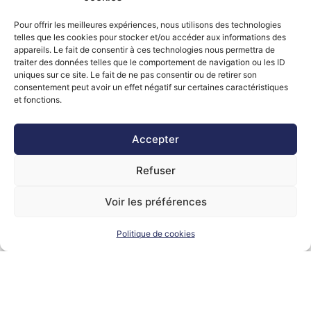
responsabilité en cas de dommages découlant de tout accès ou
impossibilité d’accès au Site, de l’utilisation de toute information
Pour offrir les meilleures expériences, nous utilisons des technologies
telles que les cookies pour stocker et/ou accéder aux informations des
fournie sur le Site et, plus généralement de toute utilisation non
appareils. Le fait de consentir à ces technologies nous permettra de
conforme et/ou frauduleuse du Site, quelle que soit la personne à
traiter des données telles que le comportement de navigation ou les ID
l’origine de celle-ci.
uniques sur ce site. Le fait de ne pas consentir ou de retirer son
consentement peut avoir un effet négatif sur certaines caractéristiques
et fonctions.
Article 3 : Utilisation du Site par le Candidat
Accepter
Le Site permet au Candidat de consulter des offres d’emploi/de
Refuser
collaboration et, de présenter sa candidature (candidature
spontanée ou réponse à des annonces publiés).
Voir les préférences
Lorsqu’il postule, le Candidat transmet volontairement ses données
Politique de cookies
personnelles (nom, prénom, coordonnées, post recherché,
localisation) et a la possibilité de joindre son CV et/ou un
message.
Cabinet de recrutement Harry Hope Inc. reçoit les candidatures et,