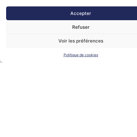
Accepter
Refuser
Voir les préférences
Politique de cookies
Votre satisfaction avant
tout
Nos divers dispositifs nous permettent de définir un plan d’action
précis, adapté à votre vision stratégique de développement et fixé
dans un délai imparti.