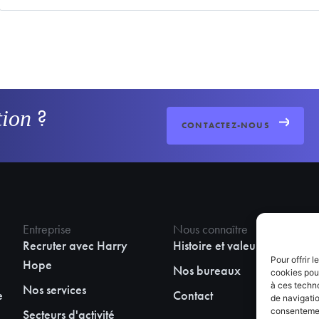
?
tion
CONTACTEZ-NOUS
Entreprise
Nous connaître
Sui
Recruter avec Harry
Histoire et valeurs
Lin
Pour offrir 
Hope
Nos bureaux
cookies pour
à ces techn
Nos services
e
Contact
de navigatio
consentement
Secteurs d'activité